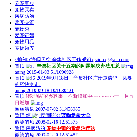
养宠宝典
宠物买卖
疾病防冶
养宠交流
宠物秀
爱宠征婚
宠物用品
宠物领养
≮通知≯
海阔天空
辛集社区工作邮箱xjsqdhxj@sina.com
置顶
辛集社区关于近期的问题解决办法汇总
aning
2015-01-03
51/1690928
置顶
2019年9月18日，辛集社区注册邀请码！需要
的尽快拿走!
aning
2019-09-18
10/1030421
置顶
[整理帖]家乡轶事 不断增加中~~~~~~~~十一月五
日增加
幽幽清泉
2007-07-02
31/456985
置顶
精
疾病防冶
宠物急救大全
微笑的魚
2008-02-16
12/51373
置顶
疾病防冶
宠物中毒的紧急治疗法
微笑的魚
2009-02-20
12/51487