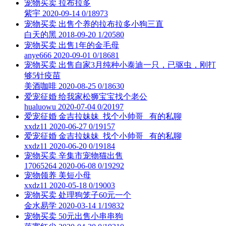
宠物买卖
拉布拉多
紫宇
2020-09-14
0/18973
宠物买卖
出售个养的拉布拉多小狗三直
白天的黑
2018-09-20
1/20580
宠物买卖
出售1年的金毛母
anye666
2020-09-01
0/18681
宠物买卖
出售自家3月纯种小泰迪一只，已驱虫，刚打
够5针疫苗
美酒咖啡
2020-08-25
0/18630
爱宠征婚
给我家松狮宝宝找个老公
hualuowu
2020-07-04
0/20197
爱宠征婚
金吉拉妹妹 找个小帅哥 有的私聊
xxdz11
2020-06-27
0/19157
爱宠征婚
金吉拉妹妹 找个小帅哥 有的私聊
xxdz11
2020-06-20
0/19184
宠物买卖
辛集市宠物猫出售
17065264
2020-06-08
0/19292
宠物领养
美短小母
xxdz11
2020-05-18
0/19003
宠物买卖
处理狗笼子60元一个
金水易学
2020-03-14
1/19832
宠物买卖
50元出售小串串狗