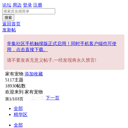
论坛
周边
登录
注册
搜索
返回首页
发新帖
辛集社区手机触摸版正式启用！同时手机客户端也可使
用，点击直接下载。
请不要发表无意义帖子,一经发现将永久禁言!
家有宠物
添加收藏
5117
主题
18930
帖数
欢迎来到 家有宠物
上一页
下一页
全部
精华区
全部