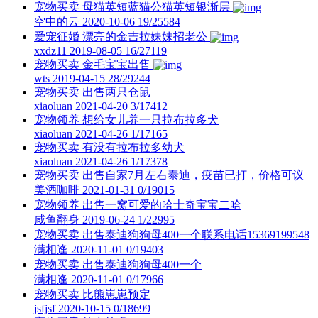
宠物买卖
母猫英短蓝猫公猫英短银渐层
空中的云
2020-10-06
19/25584
爱宠征婚
漂亮的金吉拉妹妹招老公
xxdz11
2019-08-05
16/27119
宠物买卖
金毛宝宝出售
wts
2019-04-15
28/29244
宠物买卖
出售两只仓鼠
xiaoluan
2021-04-20
3/17412
宠物领养
想给女儿养一只拉布拉多犬
xiaoluan
2021-04-26
1/17165
宠物买卖
有没有拉布拉多幼犬
xiaoluan
2021-04-26
1/17378
宠物买卖
出售自家7月左右泰迪，疫苗已打，价格可议
美酒咖啡
2021-01-31
0/19015
宠物领养
出售一窝可爱的哈士奇宝宝二哈
咸鱼翻身
2019-06-24
1/22995
宠物买卖
出售泰迪狗狗母400一个联系电话15369199548
满相逢
2020-11-01
0/19403
宠物买卖
出售泰迪狗狗母400一个
满相逢
2020-11-01
0/17966
宠物买卖
比熊崽崽预定
jsfjsf
2020-10-15
0/18699