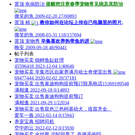
置顶
疾病防冶
提醒您注意春季宠物常见病及其防治
微笑的魚
2009-02-20
27/69893
置顶
精
教你如何在论坛上传自已电脑里的照片.
微笑的魚
2008-03-31
118/157694
置顶
宠物秀
辛集喜欢养热带鱼的进
晚安
2009-09-18
48/90441
帖子列表
宠物买卖
锦鲤鱼缸处理
45596418
2023-12-04
1/40646
宠物买卖
辛集市区自家养满月哈士奇便宜出售
69477444
2020-02-02
20/37181
宠物买卖
出售泰迪狗狗提前预订联系电话15369199548
满相逢
2022-09-18
0/14893
宠物买卖
出售泰迪狗狗提前预订
满相逢
2021-09-29
1/22034
宠物买卖
出售双色三色柯基幼犬，疫苗齐全。
爱车一族
2022-02-14
0/15943
养宠宝典
招聘司机
空中的云
2022-02-12
0/15930
宠物买卖
金丝熊 没时间养了 有接手的吗