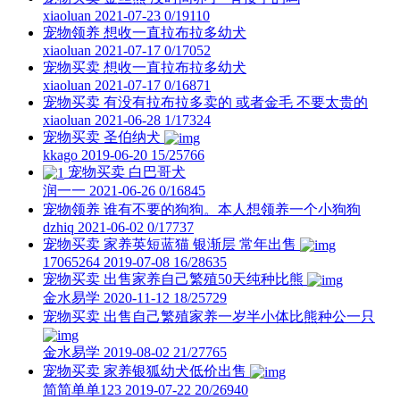
xiaoluan
2021-07-23
0/19110
宠物领养
想收一直拉布拉多幼犬
xiaoluan
2021-07-17
0/17052
宠物买卖
想收一直拉布拉多幼犬
xiaoluan
2021-07-17
0/16871
宠物买卖
有没有拉布拉多卖的 或者金毛 不要太贵的
xiaoluan
2021-06-28
1/17324
宠物买卖
圣伯纳犬
kkago
2019-06-20
15/25766
宠物买卖
白巴哥犬
润一一
2021-06-26
0/16845
宠物领养
谁有不要的狗狗。本人想领养一个小狗狗
dzhiq
2021-06-02
0/17737
宠物买卖
家养英短蓝猫 银渐层 常年出售
17065264
2019-07-08
16/28635
宠物买卖
出售家养自己繁殖50天纯种比熊
金水易学
2020-11-12
18/25729
宠物买卖
出售自己繁殖家养一岁半小体比熊种公一只
金水易学
2019-08-02
21/27765
宠物买卖
家养银狐幼犬低价出售
简简单单123
2019-07-22
20/26940