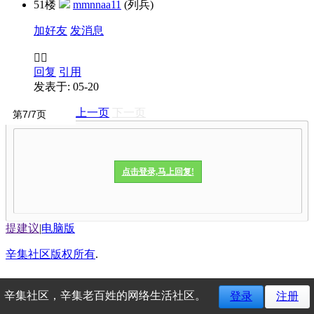
51楼
mmnnaa11
(列兵)
加好友
发消息
👌🏻
回复
引用
发表于: 05-20
上一页
下一页
点击登录,马上回复!
提建议
|
电脑版
辛集社区版权所有
.
辛集社区，辛集老百姓的网络生活社区。
登录
注册