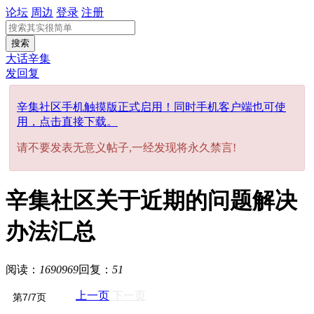
论坛
周边
登录
注册
搜索
大话辛集
发回复
辛集社区手机触摸版正式启用！同时手机客户端也可使
用，点击直接下载。
请不要发表无意义帖子,一经发现将永久禁言!
辛集社区关于近期的问题解决
办法汇总
阅读：
1690969
回复：
51
上一页
下一页