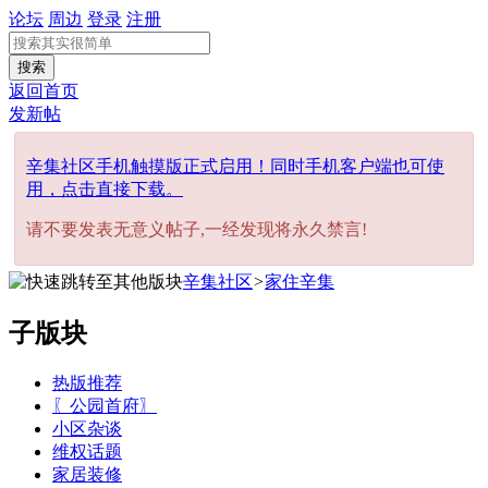
论坛
周边
登录
注册
搜索
返回首页
发新帖
辛集社区手机触摸版正式启用！同时手机客户端也可使
用，点击直接下载。
请不要发表无意义帖子,一经发现将永久禁言!
辛集社区
>
家住辛集
子版块
热版推荐
〖公园首府〗
小区杂谈
维权话题
家居装修