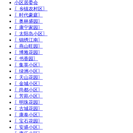
小区居委会
〖乡镇农村区〗
〖时代豪庭〗
〖奥林盛园〗
〖康宁家园〗
〖太阳岛小区〗
〖锦绣江南〗
〖燕山旺园〗
〖博雅花园〗
〖书香园〗
〖集英小区〗
〖绿洲小区〗
〖天山花园〗
〖金城小区〗
〖尚都小区〗
〖芳苑小区〗
〖明珠花园〗
〖古城花园〗
〖康泰小区〗
〖宝石花园〗
〖安盛小区〗