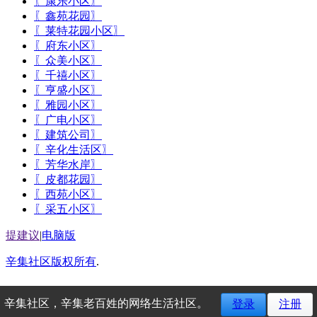
〖康乐小区〗
〖鑫苑花园〗
〖莱特花园小区〗
〖府东小区〗
〖众美小区〗
〖千禧小区〗
〖亨盛小区〗
〖雅园小区〗
〖广电小区〗
〖建筑公司〗
〖辛化生活区〗
〖芳华水岸〗
〖皮都花园〗
〖西苑小区〗
〖采五小区〗
提建议
|
电脑版
辛集社区版权所有
.
辛集社区，辛集老百姓的网络生活社区。
登录
注册