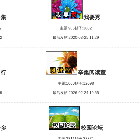
版面合并通知
辛集社区新增娱
更名增版通知.
辛集
我要秀
辛集个人门户系
辛集社区置顶帖,
2
主题:985
帖子:3002
辛集社区关于ID
关于版主调整、
2
最后发帖:2020-03-25 11:29
辛集社区管理条
新增版面公告。
社区朋友圈免费
禁止发布进行人
辛集社区广泛招
最近发现N起I
出行
辛集阅读室
近期有些不怀好
论坛数据恢复公
主题:1660
帖子:12098
签名档和头像，
9
最后发帖:2026-02-24 19:55
服务器整修通知
新增加“我爱理财
辛集社区站长ANI
关于广告贴的通
10月1日系统升
《辛集阅读室》
辛集社区升级成
老乡
校园论坛
我们有新域名啦!ww
为了方便手机用
主题:3811
帖子:28831