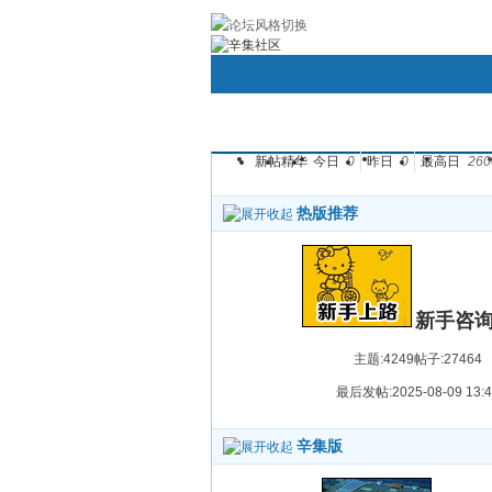
帮助
社区应用
Android/Iphone手机
用户名：
新帖
精华
今日
0
昨日
密码：
0
最高日
260
首页
圈子
论坛
群组
热版推荐
新手咨
主题:4249
帖子:27464
最后发帖:2025-08-09 13:4
辛集版