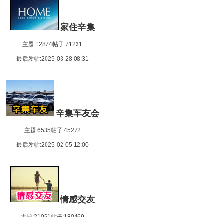
08-05-16
乐项目<赛马场>欢迎会员体验.
08-05-16
08-05-16
家住辛集
统开始试运行!欢迎大家使用!
08-05-15
 精华帖, 加亮标题贴的标准公布
08-05-14
主题:12874
帖子:71231
注册的管理措施公告（2006.07.25）
08-05-14
任命，招聘的通知
08-05-14
最后发帖:2025-03-28 08:31
例颁布。
08-05-14
08-05-14
开放注册啦！
08-05-13
身攻击的内容
08-05-13
聘斑竹
08-05-13
D密码被盗事件，请大家增加密码难度，保护好自己的ID！
08-05-12
辛集车友会
意的人在辛集社区散播木马病毒请大家注意！
08-05-12
告!
08-05-12
主题:6535
帖子:45272
注册ID的管理规定
08-05-12
08-05-12
最后发帖:2025-02-05 12:00
”版。
08-01-07
NG 2007年新年贺辞.
07-12-31
告！
07-05-22
级通知
07-05-22
新增加《精品阅读》附版。
07-05-17
功啦！！！
07-05-15
情感交友
w.xjsq.com
07-05-13
户及时访问辛集社区，现开通WAP论坛功能。
07-05-13
主题:21051
帖子:180469