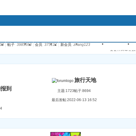
客户端
手机触摸版
WAP手机版
查看新帖
精华区
社区服务
会员列表
统计排行
08
找回密码
帖子
3985593
会员
375111
新会员
zhang123
登录
注册
辛集微博
心情签到
道具中心
购买辛币
任务中心
辛集社区工作邮箱xj
通知:网络维护
关于2011年4
辛集社区人事任
辛集买卖街分版
旅行天地
辛集社区车友会
非违规类的主题
询报到
不能正常发帖和
主题:1723
帖子:8694
公告：请各位会
最后发帖:2022-06-13 16:52
有问题找“知道
辛集社区体现生
4
家住辛集开始招
新版块《驴友天
新版块《法制在
辛集社区<大话
禁止在社区发布