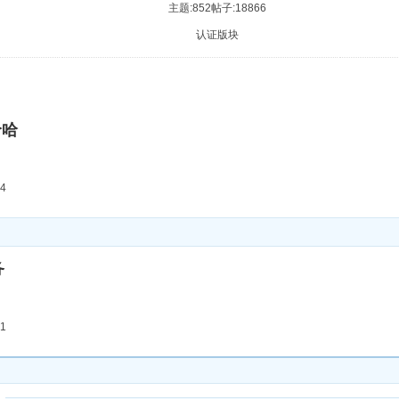
主题:852
帖子:18866
认证版块
哈哈
4
务
1