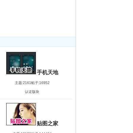
手机天地
主题:2161
帖子:16952
认证版块
贴图之家