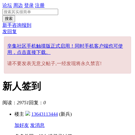
论坛
周边
登录
注册
搜索
新手咨询报到
发回复
辛集社区手机触摸版正式启用！同时手机客户端也可使
用，点击直接下载。
请不要发表无意义帖子,一经发现将永久禁言!
新人签到
阅读：
29751
回复：
0
楼主
13643113444
(新兵)
加好友
发消息