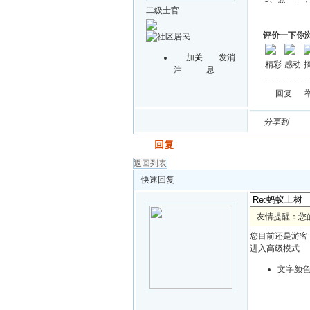
二级士官
评价一下你
加关
发消
精彩
感动
注
息
回复
分享到
发帖
回复
返回列表
快速回复
友情提醒：您
您目前还是游客
进入高级模式
文字颜