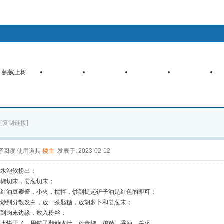
客户端
手机触摸版
WAP手机版
查看新帖
精华区
社区服务
会员列表
统计排行
蚂蚁上树
找回密码
登录
注册
辛集微博
心情签到
道具中心
购买辛币
任务中心
树
[复制链接]
序阅读
使用道具
楼主
发表于: 2023-02-12
冷水泡软捞出；
青椒切末，姜葱切末；
匙红油豆瓣酱，小火，搅拌，炒到提起铲子油是红色的即可；
去炒到分散发白，放一茶匙糖，放胡萝卜和姜葱末；
好到肉末边缘，放入粉丝；
，水快干了，用铲子翻动收汁，放青椒，鸡精，香油，关火。