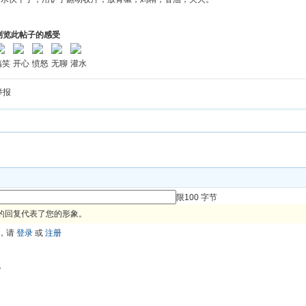
浏览此帖子的感受
搞笑
开心
愤怒
无聊
灌水
举报
限100 字节
的回复代表了您的形象。
，请
登录
或
注册
色