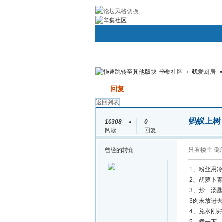
帮助
社区应用
Android/Iphone手机
辛集社区
>
我爱厨房
>
用户名：
密码：
首页
圈子
论坛
群组
发帖
回复
返回列表
蚂蚁上
10308
0
阅读
回复
只看楼主
倒
曾经的转角
1、粉丝用
2、胡萝卜
3、炒一汤
3肉末放进
4、兑水刚
5、煮一下