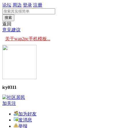
论坛
周边
登录
注册
搜索
返回
意见建议
关于wap2pc手机模板...
icy0311
加关注
加为好友
发消息
举报