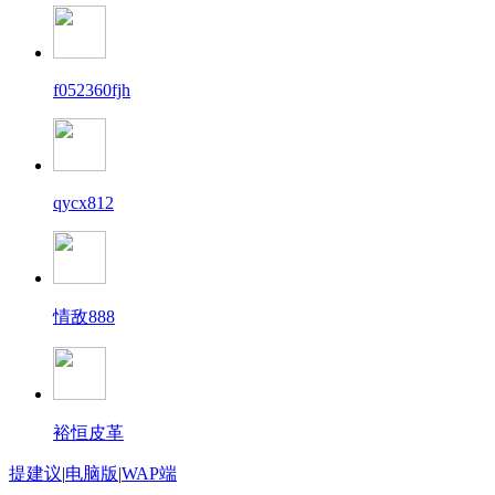
f052360fjh
qycx812
情敌888
裕恒皮革
提建议
|
电脑版
|
WAP端