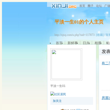
首页
圈子
论坛
广
平淡一生01的个人主页
http://xjsq.com/u.php?uid=117873
[收藏]
[复
首页
新鲜事
日志
相册
帖
发
有二
平淡一生01
房屋
加关注