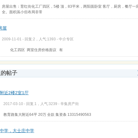
房屋出售：育红街化工厂四区，5楼 顶，83平米，两阳面卧室 客厅，厨房，餐厅一
全。面积虽小但布局非常
房屋
2009-11-01 - 回复:2，人气:1393 -
中介专区
化工四区 两室住房价格面议 有
复的帖子
附近2楼2室1厅
2017-03-10 - 回复:1，人气:3239 -
辛集房产街
教育路集大附近64平 20万 全款 集资条 13315490563
中学，大士庄中学