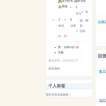
加为好友
发消息
举报
3
等
关注
2
6
级：
列
出租
粉丝
访客
兵
总积
分：
50
男，1980-02-10
辛集
回
最后登录：2020-02-17
更多资料
集大
个人标签
暂时没有添加标签！
如此