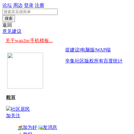
论坛
周边
登录
注册
搜索
返回
意见建议
关于wap2pc手机模板...
提建议
|
电脑版
|
WAP端
辛集社区版权所有
百度统计
煎豆
加关注
加为好
发消息