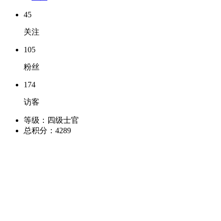
45
关注
105
粉丝
174
访客
等级：
四级士官
总积分：
4289