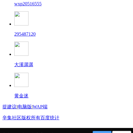
wxp20516555
295487120
大溪潺潺
黄金迷
提建议
|
电脑版
|
WAP端
辛集社区版权所有
百度统计