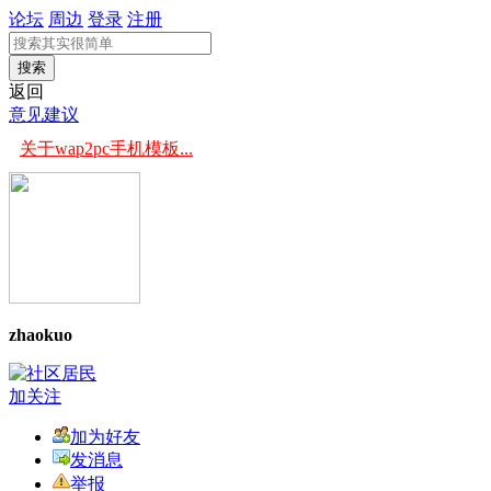
论坛
周边
登录
注册
搜索
返回
意见建议
关于wap2pc手机模板...
zhaokuo
加关注
加为好友
发消息
举报