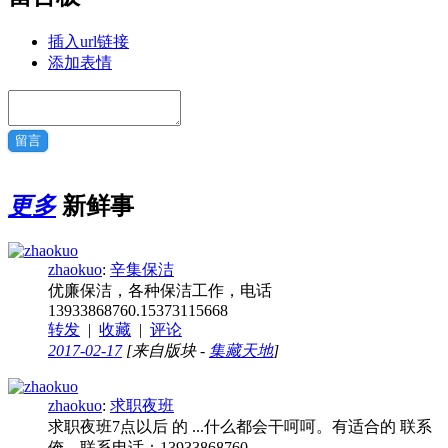
插入url链接
添加表情
留言
更多
新鲜事
zhaokuo
:
辛集保洁
优廉保洁，各种保洁工作，电话
13933868760.15373115668
转发
|
收藏
|
评论
2017-02-17
[来自版块 -
集藏天地
]
zhaokuo
:
求职夜班
求职夜班7点以后 的 ...什么都会干呵呵。有适合的 联系
俺。联系电话：13933868760.